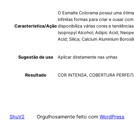
P
r
O Esmalte Colorama possui uma ótima t
infinitas formas para criar e ousar co
e
Característica/Ação
disponibiliza várias cores e tendência
n
Isopropyl Alcohol; Adipic Acid; Neopent
d
Acid; Silica; Calcium Aluminium Borosi
a
N
Sugestão de uso
Aplicar diretamente nas unhas
a
t
u
Resultado
COR INTENSA, COBERTURA PERFEI
r
a
l
8
m
ShuV2
Orgulhosamente feito com
WordPress
l
q