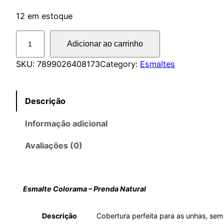
12 em estoque
E
Adicionar ao carrinho
s
m
SKU:
7899026408173
Category:
Esmaltes
a
l
Descrição
t
e
Informação adicional
C
o
Avaliações (0)
l
o
r
Esmalte Colorama – Prenda Natural
a
m
Descrição
Cobertura perfeita para as unhas, sem
a