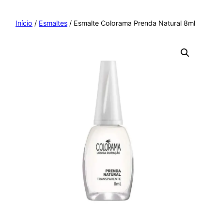
Pular
para
Início
/
Esmaltes
/ Esmalte Colorama Prenda Natural 8ml
o
conteúdo