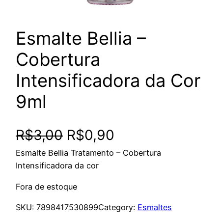
Esmalte Bellia –
Cobertura
Intensificadora da Cor
9ml
O
O
R$
3,00
R$
0,90
Esmalte Bellia Tratamento – Cobertura
p
p
Intensificadora da cor
r
r
Fora de estoque
e
e
SKU:
7898417530899
Category:
Esmaltes