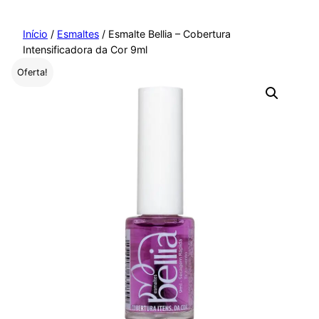
Pular
para
Início
/
Esmaltes
/ Esmalte Bellia – Cobertura
Intensificadora da Cor 9ml
o
conteúdo
Oferta!