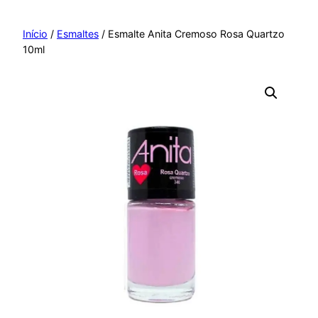
Pular
para
Início
/
Esmaltes
/ Esmalte Anita Cremoso Rosa Quartzo
10ml
o
conteúdo