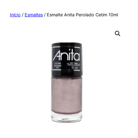
Pular
para
Início
/
Esmaltes
/ Esmalte Anita Perolado Cetim 10ml
o
conteúdo