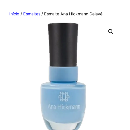
Pular
para
Início
/
Esmaltes
/ Esmalte Ana Hickmann Delavé
o
conteúdo