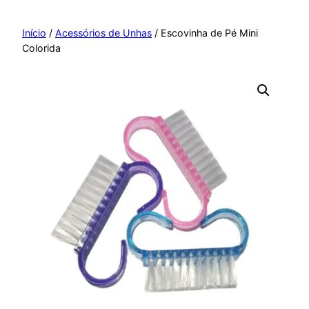
Pular
para
Início
/
Acessórios de Unhas
/ Escovinha de Pé Mini
Colorida
o
conteúdo