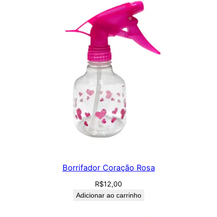
i
d
a
q
u
a
n
t
i
d
a
d
e
Borrifador Coração Rosa
R$
12,00
Adicionar ao carrinho