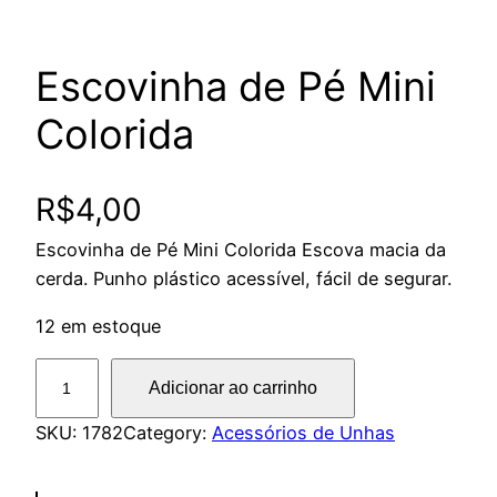
Escovinha de Pé Mini
Colorida
R$
4,00
Escovinha de Pé Mini Colorida Escova macia da
cerda. Punho plástico acessível, fácil de segurar.
12 em estoque
E
Adicionar ao carrinho
s
c
SKU:
1782
Category:
Acessórios de Unhas
o
v