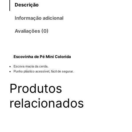
Descrição
i
n
Informação adicional
h
a
Avaliações (0)
d
e
P
Escovinha de Pé Mini Colorida
é
M
Escova macia da cerda.
Punho plástico acessível, fácil de segurar.
i
n
Produtos
i
C
relacionados
o
l
o
r