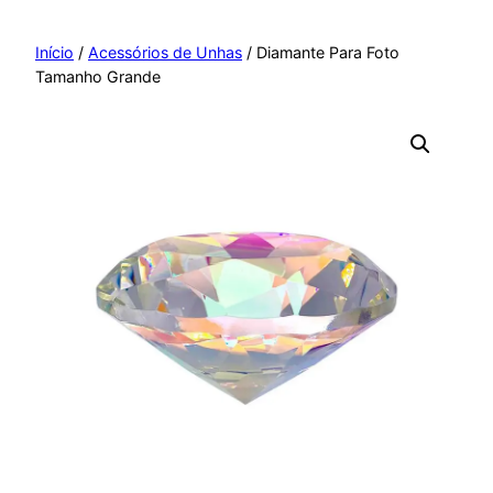
Pular
para
Início
/
Acessórios de Unhas
/ Diamante Para Foto
Tamanho Grande
o
conteúdo