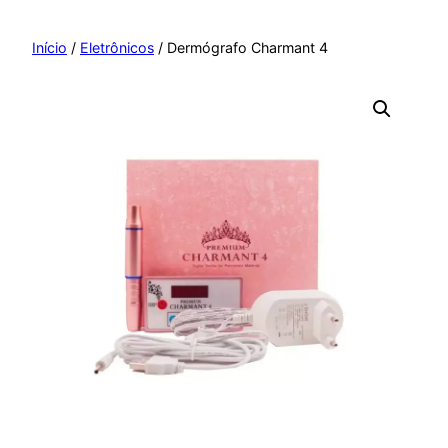
Pular
para
Início
/
Eletrônicos
/ Dermógrafo Charmant 4
o
conteúdo