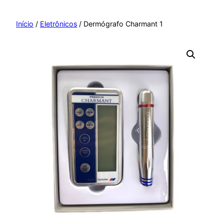
Pular
para
Início
/
Eletrônicos
/ Dermógrafo Charmant 1
o
conteúdo