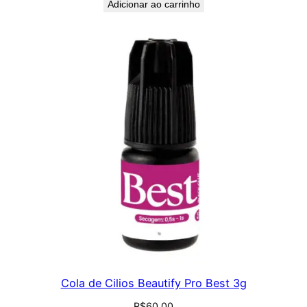
t
Adicionar ao carrinho
i
d
a
d
e
Cola de Cilios Beautify Pro Best 3g
R$
60,00