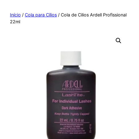
Pular
para
Início
/
Cola para Cílios
/ Cola de Cilios Ardell Profissional
22ml
o
conteúdo