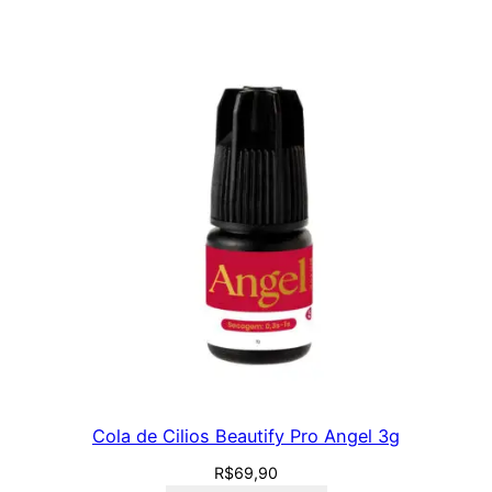
f
i
s
s
i
o
n
a
l
2
2
m
l
q
u
Cola de Cilios Beautify Pro Angel 3g
a
n
R$
69,90