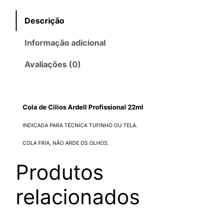
d
Descrição
e
C
Informação adicional
i
l
Avaliações (0)
i
o
s
Cola de Cilios Ardell Profissional 22ml
A
r
INDICADA PARA TÉCNICA TUFINHO OU TELA.
d
COLA FRIA, NÃO ARDE OS OLHOS.
e
l
Produtos
l
P
relacionados
r
o