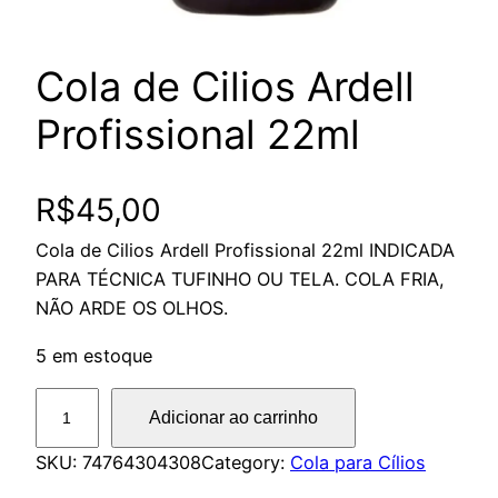
Cola de Cilios Ardell
Profissional 22ml
R$
45,00
Cola de Cilios Ardell Profissional 22ml INDICADA
PARA TÉCNICA TUFINHO OU TELA. COLA FRIA,
NÃO ARDE OS OLHOS.
5 em estoque
C
Adicionar ao carrinho
o
l
SKU:
74764304308
Category:
Cola para Cílios
a