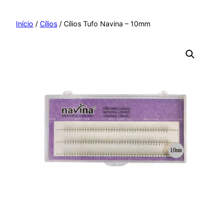
Pular
para
Início
/
Cílios
/ Cílios Tufo Navina – 10mm
o
conteúdo