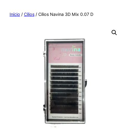
Pular
para
Início
/
Cílios
/ Cílios Navina 3D Mix 0.07 D
o
conteúdo