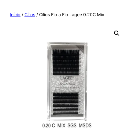
Pular
para
Início
/
Cílios
/ Cílios Fio a Fio Lagee 0.20C Mix
o
conteúdo