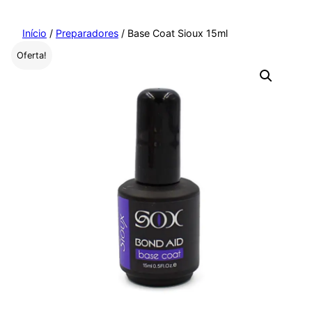
Pular
para
Início
/
Preparadores
/ Base Coat Sioux 15ml
o
Oferta!
conteúdo