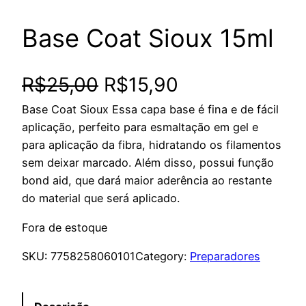
Base Coat Sioux 15ml
O
O
R$
25,00
R$
15,90
Base Coat Sioux Essa capa base é fina e de fácil
p
p
aplicação, perfeito para esmaltação em gel e
r
r
para aplicação da fibra, hidratando os filamentos
sem deixar marcado. Além disso, possui função
e
e
bond aid, que dará maior aderência ao restante
do material que será aplicado.
ç
ç
Fora de estoque
o
o
SKU:
7758258060101
Category:
Preparadores
o
a
r
t