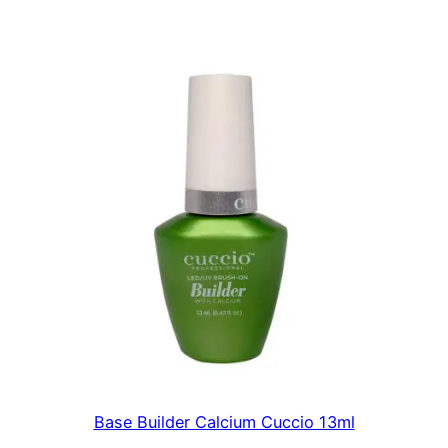
R
9
$
0
2
.
5
,
0
0
.
Base Builder Calcium Cuccio 13ml