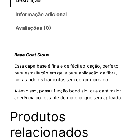
Descrição
i
u
Informação adicional
g
a
Avaliações (0)
i
l
n
é
Base Coat Sioux
a
:
Essa capa base é fina e de fácil aplicação, perfeito
para esmaltação em gel e para aplicação da fibra,
l
R
hidratando os filamentos sem deixar marcado.
Além disso, possui função bond aid, que dará maior
e
$
aderência ao restante do material que será aplicado.
r
1
Produtos
a
5
relacionados
:
,