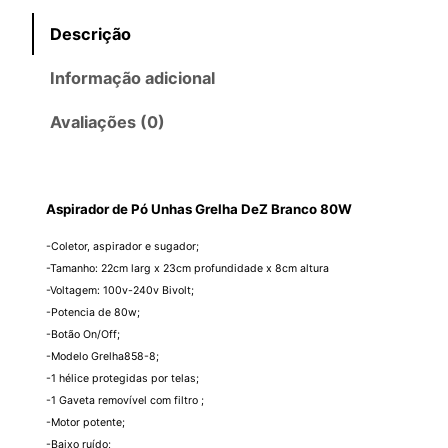
Descrição
Informação adicional
Avaliações (0)
Aspirador de Pó Unhas Grelha DeZ Branco 80W
-Coletor, aspirador e sugador;
-Tamanho: 22cm larg x 23cm profundidade x 8cm altura
-Voltagem: 100v-240v Bivolt;
-Potencia de 80w;
-Botão On/Off;
-Modelo Grelha858-8;
-1 hélice protegidas por telas;
-1 Gaveta removível com filtro ;
-Motor potente;
-Baixo ruído;