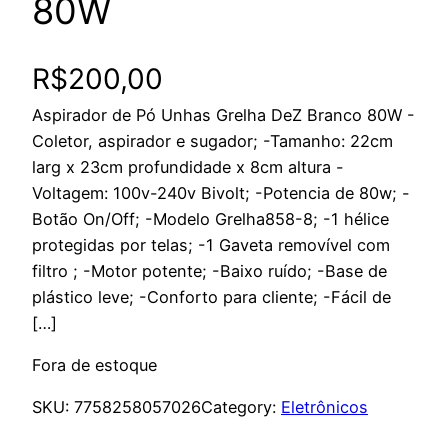
80W
R$
200,00
Aspirador de Pó Unhas Grelha DeZ Branco 80W -
Coletor, aspirador e sugador; -Tamanho: 22cm
larg x 23cm profundidade x 8cm altura -
Voltagem: 100v-240v Bivolt; -Potencia de 80w; -
Botão On/Off; -Modelo Grelha858-8; -1 hélice
protegidas por telas; -1 Gaveta removível com
filtro ; -Motor potente; -Baixo ruído; -Base de
plástico leve; -Conforto para cliente; -Fácil de
[…]
Fora de estoque
SKU:
7758258057026
Category:
Eletrônicos