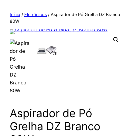
Pular
para
Início
/
Eletrônicos
/ Aspirador de Pó Grelha DZ Branco
80W
o
conteúdo
Aspirador de Pó
Grelha DZ Branco