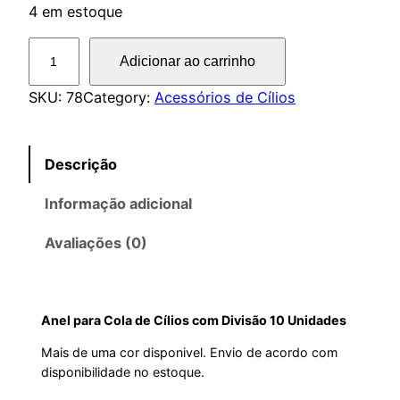
4 em estoque
A
Adicionar ao carrinho
n
e
SKU:
78
Category:
Acessórios de Cílios
l
p
Descrição
a
r
Informação adicional
a
C
Avaliações (0)
o
l
a
Anel para Cola de Cílios com Divisão 10 Unidades
d
e
Mais de uma cor disponivel. Envio de acordo com
disponibilidade no estoque.
C
í