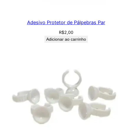
n
i
d
Adesivo Protetor de Pálpebras Par
a
R$
2,00
d
Adicionar ao carrinho
e
s
q
u
a
n
t
i
d
a
d
e