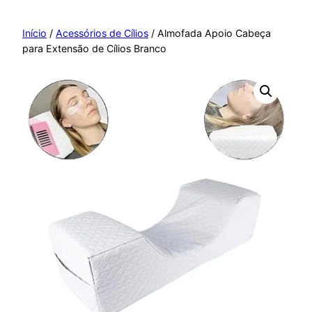
Pular
para
Início
/
Acessórios de Cílios
/ Almofada Apoio Cabeça
para Extensão de Cílios Branco
o
conteúdo