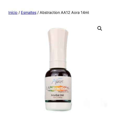
Pular
para
Início
/
Esmaltes
/ Abstraction AA12 Aora 14ml
o
conteúdo